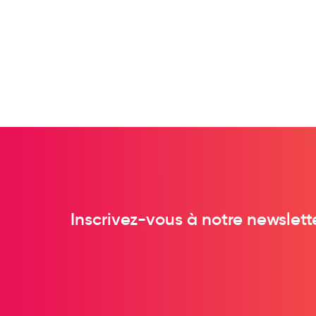
Préservatifs - Gels lubrifiants
Accessoires, coutellerie, brosserie
Bouillottes
Parfums et bougies d'ambiance
Beauté au naturel
Huiles
Mon bébé
Soins bébé
Couches
Laits infantiles
Inscrivez-vous à notre newslett
Biberons et tétines
Toilette du bébé
Accessoires bébé
Alimentation
Soins enfant