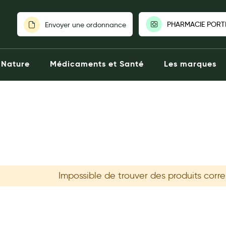
PHARMACIE PORT
Envoyer une ordonnance
PHARMACIE P
Nature
Médicaments et Santé
Les marques
BAGNOLET|75
Fermée aujourd
6 Place de
75020 PAR
014361430
Click
Voir la p
Choisir une au
Impossible de trouver des produits corr