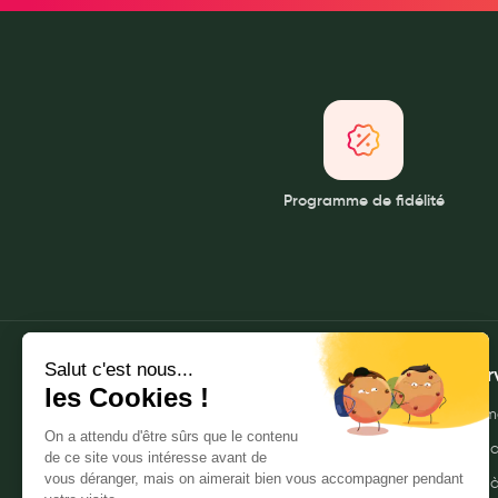
Soins maman
Tisanes allaitement et compléments alimentaires
Accessoires maternité
Gammes spécifiques tisanes allaitement et compléments mat
Nature
Aromathérapie
Programme de fidélité
Diététique minceur
Phytothérapie
Régimes médicaux
Gemmothérapie
Confiserie
Voies respiratoires
À propos
Mes ser
Oligothérapie
Qui sommes-nous ?
Envoyer m
Compléments alimentaires
Nos pharmacies
Commande
Médicaments et Santé
Mentions légales
Livraison 
Premiers soins