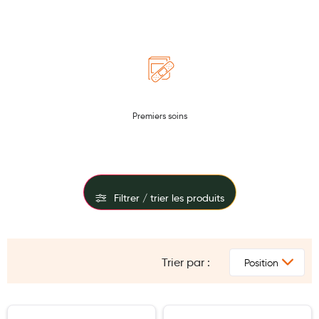
Maquillage
Pour Homme
Crème solaire - Visage et corps
Préservatifs - Gels lubrifiants
Premiers soins
Accessoires, coutellerie, brosserie
Bouillottes
Parfums et bougies d'ambiance
Filtrer / trier les produits
Beauté au naturel
Huiles
FILTRES
Mon bébé
Trier par :
PRIX
Soins bébé
TYPE
Couches