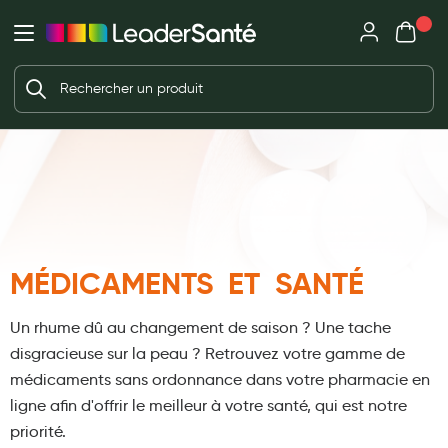
Mon panie
Ma Pharmacie LeaderSanté
Ouvrir
Ouvrir l'application
Beauté et soin
Déjà client ?
Votre panier est vide
Capillaires
Me connecter
Mot de passe oublié ?
Visage
Corps
Nouveau client ?
Minceur
Créer un compte
MÉDICAMENTS ET SANTÉ
Hygiène intime
Soins mains et ongles
Un rhume dû au changement de saison ?
Une tache
Soins des pieds
disgracieuse sur la peau ?
Retrouvez votre gamme de
médicaments sans ordonnance dans votre pharmacie en
Dentifrices et bains de bouche
ligne afin d'offrir le meilleur à votre santé, qui est notre
Brosses à dents et accessoires dentaires
priorité.