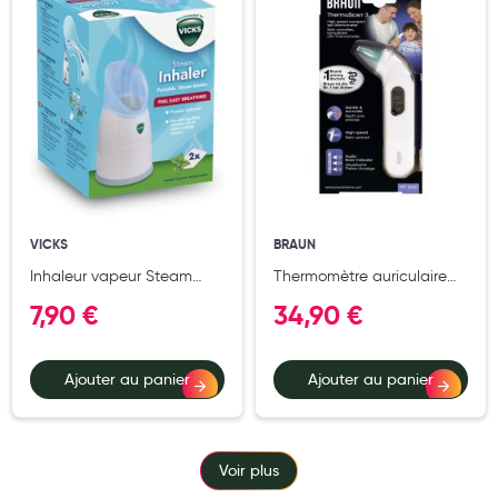
VICKS
BRAUN
Inhaleur vapeur Steam
Thermomètre auriculaire
inhaler V1300EU01 (+ 2
ThermoScan3
7,90 €
34,90 €
tab.Vapopads Menthol)
Ajouter au panier
Ajouter au panier
Voir plus