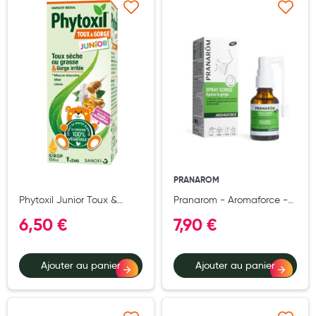
Laits infantiles
Ajouter à ma liste d’envie
Ajouter à ma liste d’e
Biberons et tétines
Toilette du bébé
Accessoires bébé
Alimentation
Soins enfant
Soins maman
PRANAROM
Phytoxil Junior Toux &
Pranarom - Aromaforce -
Tisanes allaitement et compléments alimentaires
Gorge - Sirop 100ml
Spray Gorge Action 3 En 1
6,50 €
7,90 €
BIO - Aux Huiles
Accessoires maternité
Essentielles - Menthe
Poivrée - Aide au
Gammes spécifiques tisanes allaitement et compléments
Ajouter au panier
Ajouter au panier
soulagement de La Gorge
maternité
- Vegan - 15 ml
Nature