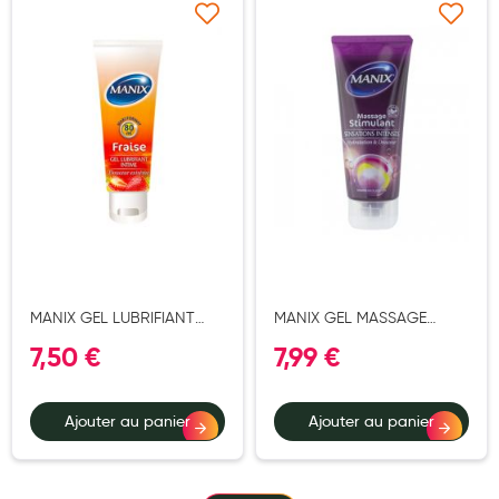
Cannes
Ajouter à ma liste d’envie
Ajouter à ma liste d’e
Chaussures
Prothèses mammaires externes
Médication familiale
Orthopédie
Les marques
My Privilege
Les promotions
MANIX GEL LUBRIFIANT
MANIX GEL MASSAGE
FRAISE 80ML
STIMULANT 200ML
7,50 €
7,99 €
Ajouter au panier
Ajouter au panier