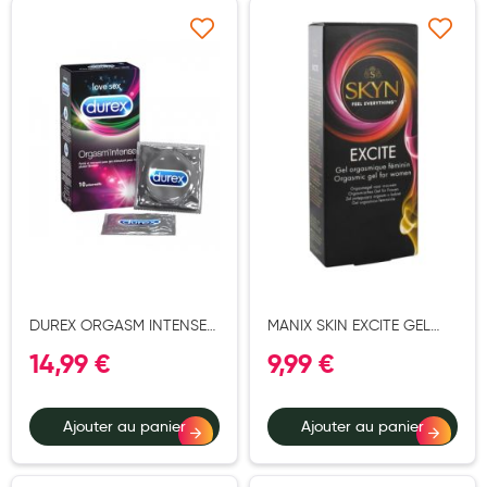
Hygiène nasale
Ajouter à ma liste d’envie
Ajouter à ma liste d’e
Antibactériens
Nutrition clinique
Anti-poux
Solaire et moustique
Piqûres insectes
Appareils
Soins jambes lourdes
DUREX ORGASM INTENSE
MANIX SKIN EXCITE GEL
PRESERVATIF 10
ORGASMIQUE 15ML
14,99 €
9,99 €
Contention veineuse
Contactologie
Ajouter au panier
Ajouter au panier
Accessoires pieds et semelles
Soins ORL