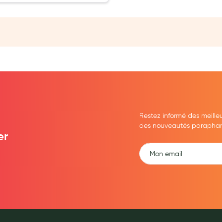
ernité
Restez informé des meille
des nouveautés parapharma
er