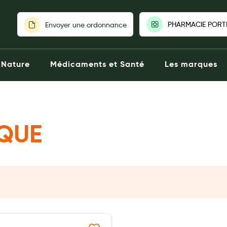
PHARMACIE PORT
Envoyer une ordonnance
PHARMACIE P
Nature
Médicaments et Santé
Les marques
BAGNOLET|75
Fermée aujourd
6 Place de
75020 PAR
014361430
Click
IQUE
Voir la p
Choisir une au