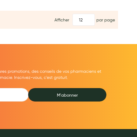
Afficher
par page
ures promotions, des conseils de vos pharmaciens et
cie. Inscrivez-vous, c'est gratuit.
M'abonner