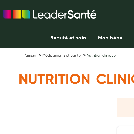
Ma Pharmacie LeaderSanté
Ouvrir l'application
Beauté et soin
Capillaires
Beauté et soin
Mon bébé
Visage
Corps
Médicaments et Santé
Nutrition clinique
Accueil
Minceur
Hygiène intime
NUTRITION CLIN
Soins mains et ongles
Soins des pieds
Dentifrices et bains de bouche
Brosses à dents et accessoires dentaires
Maquillage
Pour Homme
Crème solaire - Visage et corps