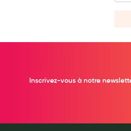
Soins maman
Tisanes allaitement et compléments alimentaires
Accessoires maternité
Gammes spécifiques tisanes allaitement et compléments mat
Nature
Aromathérapie
Diététique minceur
Phytothérapie
Régimes médicaux
Inscrivez-vous à notre newslett
Gemmothérapie
Confiserie
Voies respiratoires
Oligothérapie
Compléments alimentaires
Médicaments et Santé
Premiers soins