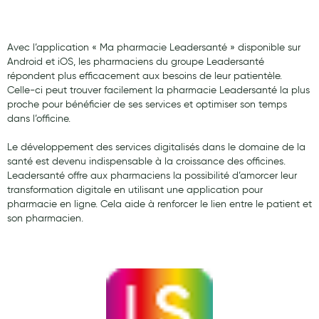
Laits infantiles
Biberons et tétines
Avec l’application « Ma pharmacie Leadersanté » disponible sur
Android et iOS, les pharmaciens du groupe Leadersanté
Toilette du bébé
répondent plus efficacement aux besoins de leur patientèle.
Celle-ci peut trouver facilement la pharmacie Leadersanté la plus
Accessoires bébé
proche pour bénéficier de ses services et optimiser son temps
dans l’officine.
Alimentation
Le développement des services digitalisés dans le domaine de la
Soins enfant
santé est devenu indispensable à la croissance des officines.
Leadersanté offre aux pharmaciens la possibilité d’amorcer leur
Soins maman
transformation digitale en utilisant une application pour
pharmacie en ligne. Cela aide à renforcer le lien entre le patient et
Tisanes allaitement et compléments alimentaires
son pharmacien.
Accessoires maternité
Gammes spécifiques tisanes allaitement et compléments
maternité
Nature