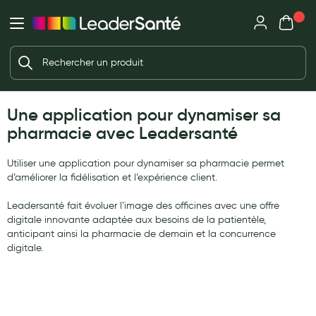
Mon panie
Ma Pharmacie LeaderSanté
Ouvrir
Ouvrir l'application
Beauté et soin
Déjà client ?
Votre panier est vide
Capillaires
Me connecter
Une application pour dynamiser sa
Mot de passe oublié ?
Visage
pharmacie avec Leadersanté
Corps
Nouveau client ?
Utiliser une application pour dynamiser sa pharmacie permet
Minceur
Créer un compte
d’améliorer la fidélisation et l’expérience client.
Hygiène intime
Leadersanté fait évoluer l’image des officines avec une offre
digitale innovante adaptée aux besoins de la patientèle,
Soins mains et ongles
anticipant ainsi la pharmacie de demain et la concurrence
Soins des pieds
digitale.
Dentifrices et bains de bouche
Brosses à dents et accessoires dentaires