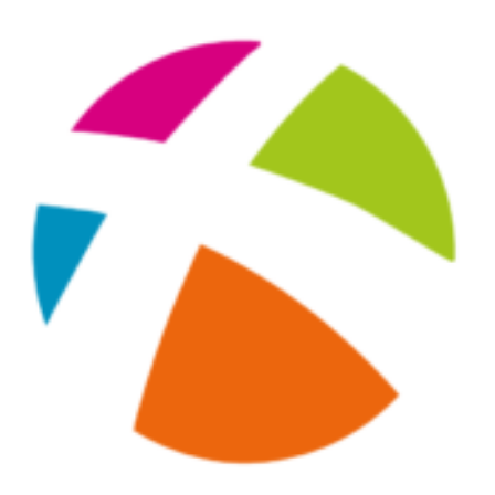
Maquillage
Pour Homme
Crème solaire - Visage et corps
Préservatifs - Gels lubrifiants
Accessoires, coutellerie, brosserie
Bouillottes
Parfums et bougies d'ambiance
Beauté au naturel
Huiles
Mon bébé
Soins bébé
Couches