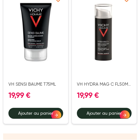
Ajouter à ma liste d’envie
Ajouter à ma liste d’e
Aromathérapie
Diététique minceur
Phytothérapie
Régimes médicaux
Gemmothérapie
Confiserie
Voies respiratoires
VH SENSI BAUME T75ML
VH HYDRA MAG C FL50ML
Oligothérapie
S E
19,99 €
19,99 €
Compléments alimentaires
Médicaments et Santé
Ajouter au panier
Ajouter au panier
Premiers soins
Pansements