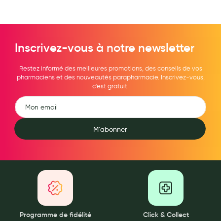
Hygiène nasale
Antibactériens
Inscrivez-vous à notre newsletter
Nutrition clinique
Anti-poux
Restez informé des meilleures promotions, des conseils de vos
pharmaciens et des nouveautés parapharmacie. Inscrivez-vous,
c'est gratuit.
Solaire et moustique
Piqûres insectes
Appareils
M'abonner
Soins jambes lourdes
Contention veineuse
Contactologie
Accessoires pieds et semelles
Programme de fidélité
Click & Collect
Soins ORL