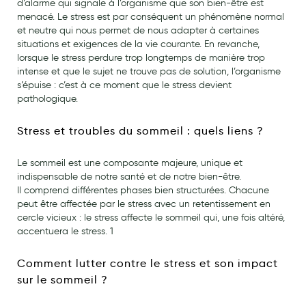
d’alarme qui signale à l’organisme que son bien-être est
menacé. Le stress est par conséquent un phénomène normal
Laits infantiles
et neutre qui nous permet de nous adapter à certaines
Biberons et tétines
situations et exigences de la vie courante. En revanche,
lorsque le stress perdure trop longtemps de manière trop
Toilette du bébé
intense et que le sujet ne trouve pas de solution, l’organisme
s’épuise : c’est à ce moment que le stress devient
Accessoires bébé
pathologique.
Alimentation
Stress et troubles du sommeil : quels liens ?
Soins enfant
Le sommeil est une composante majeure, unique et
Soins maman
indispensable de notre santé et de notre bien-être.
Il comprend différentes phases bien structurées. Chacune
Tisanes allaitement et compléments alimentaires
peut être affectée par le stress avec un retentissement en
cercle vicieux : le stress affecte le sommeil qui, une fois altéré,
Accessoires maternité
accentuera le stress. 1
Gammes spécifiques tisanes allaitement et compléments
Comment lutter contre le stress et son impact
maternité
sur le sommeil ?
Nature