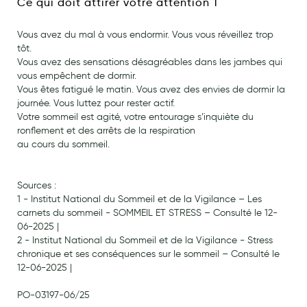
Ce qui doit attirer votre attention 1
Douleurs articulaires et musculaires
Vous avez du mal à vous endormir. Vous vous réveillez trop
tôt.
Santé séniors
Vous avez des sensations désagréables dans les jambes qui
Anti acariens, anti gale, anti tiques, insectifuges
vous empêchent de dormir.
Vous êtes fatigué le matin. Vous avez des envies de dormir la
Vétérinaire
journée. Vous luttez pour rester actif.
Votre sommeil est agité, votre entourage s’inquiète du
Incontinence
ronflement et des arrêts de la respiration
au cours du sommeil.
Ronflement
Autotests
Sources :
1 - Institut National du Sommeil et de la Vigilance – Les
Protections auditives
carnets du sommeil - SOMMEIL ET STRESS – Consulté le 12-
06-2025 |
Lunettes
2 - Institut National du Sommeil et de la Vigilance - Stress
chronique et ses conséquences sur le sommeil – Consulté le
Piluliers
12-06-2025 |
Matériel medical
PO-03197-06/25