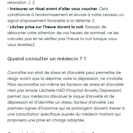
relaxation...). 2
Hygiène nasale
Instaurez un rituel avant d’aller vous coucher.
•
Cela
conditionne à l’endormissement et envoie à notre cerveau un
Antibactériens
signal d’apaisement favorable à la détente. 2
Lâchez prise sur l’heure durant la nuit
•
. Essayez de
Nutrition clinique
détourner votre attention de vos heures de sommeil, ne les
calculez pas et ne vérifiez pas l’heure la nuit lorsque vous
Anti-poux
vous réveillez2.
Solaire et moustique
Quand consulter un médecin ? 1
Piqûres insectes
Connaître son état de stress et d’anxiété peut permettre de
Appareils
réagir avant que la déprime, voire la dépression, ne s’installe.
Mais reconnaître soi-même les facteurs de stress et d’anxiété
Soins jambes lourdes
n’est pas simple. L’échelle HAD (Hospital Anxiety Depression)
permet aux médecins d’évaluer le risque d’anxiété et de
Contention veineuse
dépression et d’identifier un stress, facteur d’anxiété. Les
premiers signes d’insomnie qui se prolongent doivent mener à
Contactologie
une consultation spécifique auprès du médecin traitant qui
proposera une prise en charge adaptée.
Accessoires pieds et semelles
Soins ORL