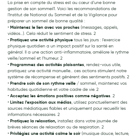
La prise en compte du stress est au cœur d’une bonne
Aromathérapie
gestion de son sommeil1. Voici les recommandations de
l'Institut de National du Sommeil et de la Vigilance pour
Diététique minceur
préparer un sommeil de bonne qualité :
Maintenez le lien avec vos proches
•
(messages, appels,
Phytothérapie
vidéos…). Cela réduit le sentiment de stress. 2
Régimes médicaux
Pratiquez une activité physique
•
tous les jours : l’exercice
physique quotidien a un impact positif sur la santé en
Gemmothérapie
général. Il a une action anti-inflammatoire, améliore le rythme
veille/sommeil et l’humeur. 2
Confiserie
Programmez des activités plaisantes
•
, rendez-vous utile,
pratiquez une activité manuelle… ces actions stimulent notre
Voies respiratoires
système de récompense et génèrent des sentiments positifs. 2
Prendre soin de son rythme veille
•
/ sommeil, maintenez vos
Oligothérapie
habitudes quotidienne et votre cadre de vie. 2
Acceptez les émotions positives comme négatives
•
. 2
Compléments alimentaires
Limitez l’exposition aux médias
•
, utilisez ponctuellement des
sources médiatiques fiables et uniquement pour recueillir les
Médicaments et Santé
informations nécessaires. 2
Pratiquez la relaxation,
•
installez dans votre journée de
Premiers soins
brèves séances de relaxation ou de respiration. 2
Pansements
Privilégiez une activité calme le soir
•
(musique douce, lecture,