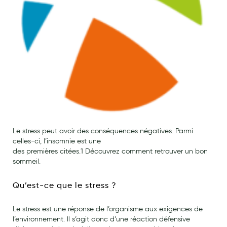
Maquillage
Pour Homme
Crème solaire - Visage et corps
Préservatifs - Gels lubrifiants
Accessoires, coutellerie, brosserie
Bouillottes
Parfums et bougies d'ambiance
Le stress peut avoir des conséquences négatives. Parmi
celles-ci, l’insomnie est une
Beauté au naturel
des premières citées.1 Découvrez comment retrouver un bon
sommeil.
Huiles
Mon bébé
Qu’est-ce que le stress ?
Soins bébé
Le stress est une réponse de l’organisme aux exigences de
l’environnement. Il s’agit donc d’une réaction défensive
Couches