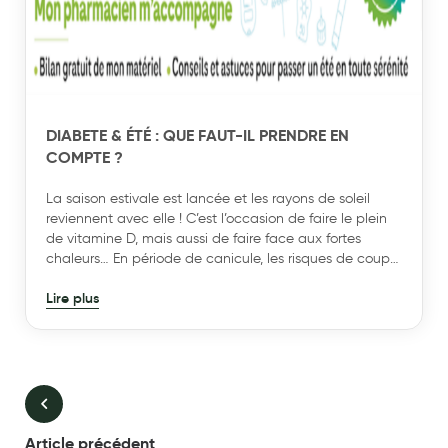
DIABETE & ÉTÉ : QUE FAUT-IL PRENDRE EN
COMPTE ?
La saison estivale est lancée et les rayons de soleil
reviennent avec elle ! C’est l’occasion de faire le plein
de vitamine D, mais aussi de faire face aux fortes
chaleurs… En période de canicule, les risques de coup
de chaud, d’insolation et surtout de
Lire plus
déshydratation peuvent avoir un impact sur l’équilibre
de votre diabète.
Article précédent